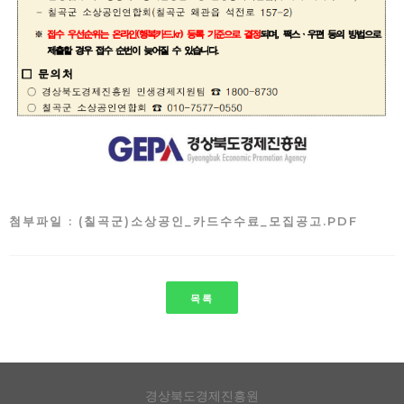
첨부파일 : (칠곡군)소상공인_카드수수료_모집공고.PDF
목록
경상북도경제진흥원